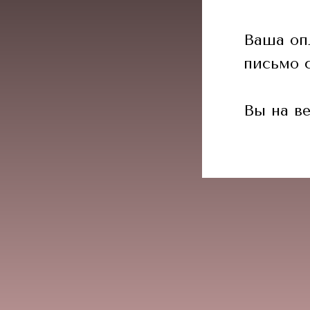
Ваша оп
письмо 
Вы на ве